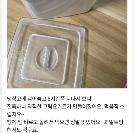
냉장고에 넣어놓고 5시간쯤 지나서 보니
진득하니 되직한 그릭요거트가 만들어졌어요. 먹음직 스
럽지요~
빵에 쨈 바르고 올려서 먹으면 정말 맛있어요. 과일토핑
해서도 먹구요.