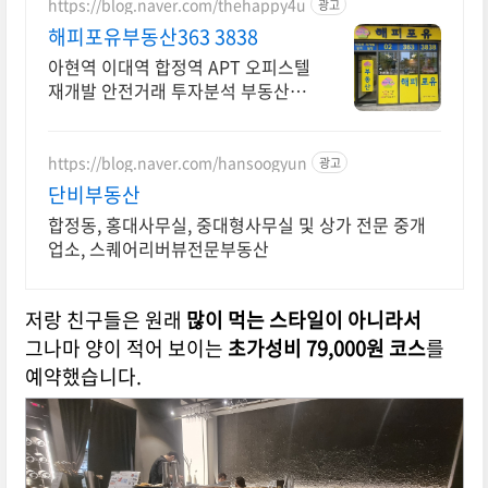
https://blog.naver.com/thehappy4u
광고
해피포유부동산363 3838
아현역 이대역 합정역 APT 오피스텔
재개발 안전거래 투자분석 부동산평
생동반자
https://blog.naver.com/hansoogyun
광고
단비부동산
합정동, 홍대사무실, 중대형사무실 및 상가 전문 중개
업소, 스퀘어리버뷰전문부동산
저랑 친구들은 원래
많이 먹는 스타일이 아니라서
그나마 양이 적어 보이는
초가성비 79,000원 코스
를
예약했습니다.