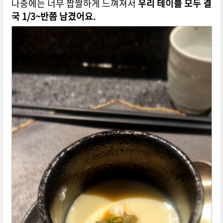
나중에는 너무 짭짤하게 느껴져서
우리 테이블 모두 결
국 1/3~반쯤 남겼어요.