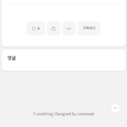
구독하기
4
댓글
© onething | Designed by
comnewb